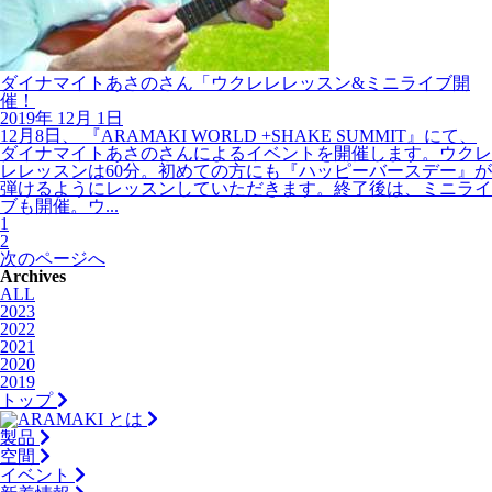
ダイナマイトあさのさん「ウクレレレッスン&ミニライブ開
催！
2019年
12月
1日
12月8日、 『ARAMAKI WORLD +SHAKE SUMMIT』にて、
ダイナマイトあさのさんによるイベントを開催します。ウクレ
レレッスンは60分。初めての方にも『ハッピーバースデー』が
弾けるようにレッスンしていただきます。終了後は、ミニライ
ブも開催。ウ...
1
2
次のページへ
Archives
ALL
2023
2022
2021
2020
2019
トップ
とは
製品
空間
イベント