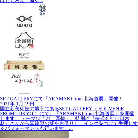
はもちろん、海や...
SFT GALLERYにて『ARAMAKI from 北海道展』開催！
2021年
1月
19日
国立新美術館の地下にあるSFT GALLERY（ SOUVENIR
FROM TOKYO ）にて、『ARAMAKI from 北海道展』を開催
します。 テーマは「お土産物」。特別に『株式会社山口木
材』さんから真鍮製の版をお借りし、インクをつけて手押しす
るパフォーマンスも行います。...