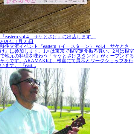
『eastern vol.4 サケとさけ』に出店します。
2020年
1月
25日
移住交流イベント『eastern（イースターン） vol.4 サケとさ
け』に参加します。1月は東京で根室定食振る舞い、2月は根室
で地元の料理を味わう「サケとさけスタンド」がオープンする
そうです。ARAMAKIは、根室にて展示とワークショップを行
います。 『east...