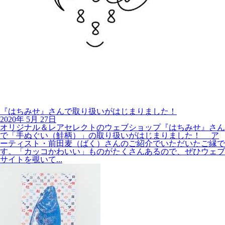
『はちみせ』さんで取り扱いがはじまりました！
2020年
5月
27日
オリジナル＆レアセレクトのウェブショップ『はちみせ』さん
で「手ぬぐい（鮭柄）」の取り扱いがはじまりました！ ア
ーティスト・前田麦（ばく）さんのご紹介でいただいたご縁で
す。「カッコかわいい」ものがたくさんあるので、ぜひウェブ
サイトを覗いて...