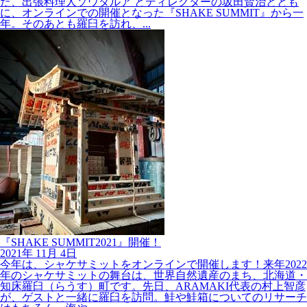
た、出張料理人ソウダルア とディレクターの坂田賢治ととも
に、オンラインでの開催となった『SHAKE SUMMIT』から一
年。そのあとも羅臼を訪れ、...
『SHAKE SUMMIT2021』開催！
2021年
11月
4日
今年は、シャケサミットをオンラインで開催します！来年2022
年のシャケサミットの舞台は、世界自然遺産のまち、北海道・
知床羅臼（らうす）町です。先日、ARAMAKI代表の村上智彦
が、ゲストと一緒に羅臼を訪問。鮭や鮭箱についてのリサーチ