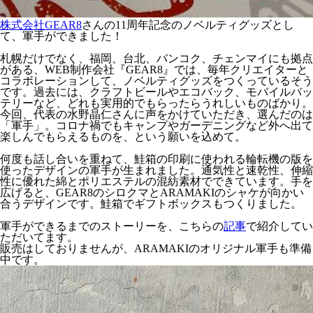
株式会社GEAR8
さんの11周年記念のノベルティグッズとし
て、軍手ができました！
札幌だけでなく、福岡、台北、バンコク、チェンマイにも拠点
がある、WEB制作会社『GEAR8』では、毎年クリエイターと
コラボレーションして、ノベルティグッズをつくっているそう
です。過去には、クラフトビールやエコバック、モバイルバッ
テリーなど、どれも実用的でもらったらうれしいものばかり。
今回、代表の水野晶仁さんに声をかけていただき、選んだのは
「軍手」。コロナ禍でもキャンプやガーデニングなど外へ出て
楽しんでもらえるものを、という願いを込めて。
何度も話し合いを重ねて、鮭箱の印刷に使われる輪転機の版を
使ったデザインの軍手が生まれました。通気性と速乾性、伸縮
性に優れた綿とポリエステルの混紡素材でできています。手を
広げると、GEAR8のシロクマとARAMAKIのシャケが向かい
合うデザインです。鮭箱でギフトボックスもつくりました。
軍手ができるまでのストーリーを、こちらの
記事
で紹介してい
ただいてます。
販売はしておりませんが、ARAMAKIのオリジナル軍手も準備
中です。