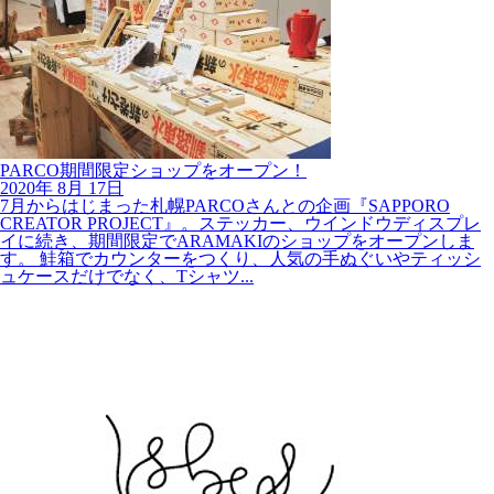
PARCO期間限定ショップをオープン！
2020年
8月
17日
7月からはじまった札幌PARCOさんとの企画『SAPPORO
CREATOR PROJECT』。ステッカー、ウインドウディスプレ
イに続き、期間限定でARAMAKIのショップをオープンしま
す。 鮭箱でカウンターをつくり、人気の手ぬぐいやティッシ
ュケースだけでなく、Tシャツ...