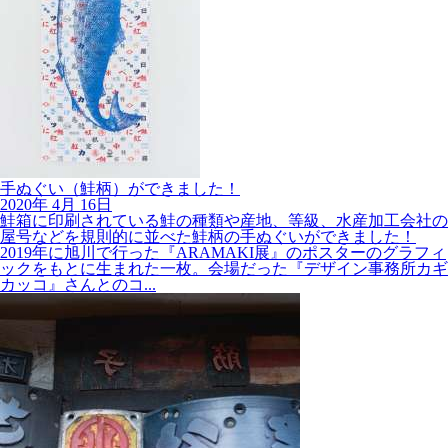
手ぬぐい（鮭柄）ができました！
2020年
4月
16日
鮭箱に印刷されている鮭の種類や産地、等級、水産加工会社の
屋号などを規則的に並べた鮭柄の手ぬぐいができました！
2019年に旭川で行った『ARAMAKI展』のポスターのグラフィ
ックをもとに生まれた一枚。会場だった『デザイン事務所カギ
カッコ』さんとのコ...