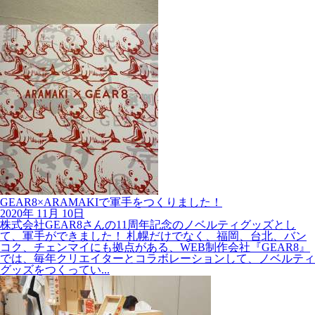
GEAR8×ARAMAKIで軍手をつくりました！
2020年
11月
10日
株式会社GEAR8さんの11周年記念のノベルティグッズとし
て、軍手ができました！ 札幌だけでなく、福岡、台北、バン
コク、チェンマイにも拠点がある、WEB制作会社『GEAR8』
では、毎年クリエイターとコラボレーションして、ノベルティ
グッズをつくってい...