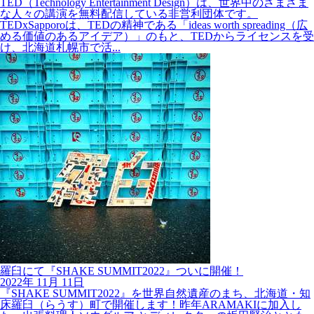
TED（Technology Entertainment Design）は、世界中のさまざま
な人々の講演を無料配信している非営利団体です。
TEDxSapporoは、TEDの精神である「ideas worth spreading（広
める価値のあるアイデア）」のもと、TEDからライセンスを受
け、北海道札幌市で活...
羅臼にて『SHAKE SUMMIT2022』ついに開催！
2022年
11月
11日
『SHAKE SUMMIT2022』を世界自然遺産のまち、北海道・知
床羅臼（らうす）町で開催します！昨年ARAMAKIに加入し