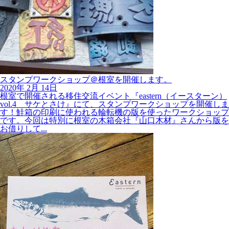
スタンプワークショップ＠根室を開催します。
2020年
2月
14日
根室で開催される移住交流イベント『eastern（イースターン）
vol.4 サケとさけ』にて、スタンプワークショップを開催しま
す！鮭箱の印刷に使われる輪転機の版を使ったワークショップ
です。今回は特別に根室の木箱会社『山口木材』さんから版を
お借りして...