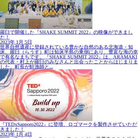
羅臼で開催した『SHAKE SUMMIT 2022』の映像ができまし
た！
2023年
1月
5日
世界自然遺産に登録されている豊かな自然のある北海道・知
床。羅臼（らうす）町は知床半島の東側にあり、豊富な海の幸
で有名なまちです。『SHAKE SUMMIT 2022』は、ARAMAKI
の代表・村上が羅臼のみなさんと出会ったことからはじまりま
した。町長が鮭漁師と...
『TEDxSapporo2022』に登壇、ロゴマークを製作させていただ
きました！
2023年
1月
4日