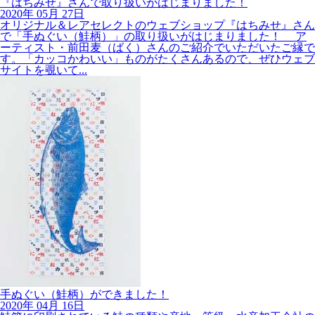
2020年
05月
27日
オリジナル＆レアセレクトのウェブショップ『はちみせ』さん
で「手ぬぐい（鮭柄）」の取り扱いがはじまりました！ ア
ーティスト・前田麦（ばく）さんのご紹介でいただいたご縁で
す。「カッコかわいい」ものがたくさんあるので、ぜひウェブ
サイトを覗いて...
手ぬぐい（鮭柄）ができました！
2020年
04月
16日
鮭箱に印刷されている鮭の種類や産地、等級、水産加工会社の