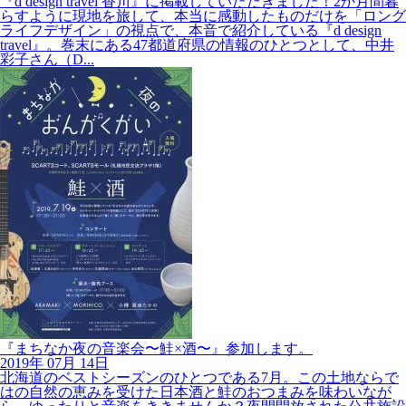
らすように現地を旅して、本当に感動したものだけを「ロング
ライフデザイン」の視点で、本音で紹介している『d design
travel』。巻末にある47都道府県の情報のひとつとして、中井
彩子さん（D...
『まちなか夜の音楽会〜鮭×酒〜』参加します。
2019年
07月
14日
北海道のベストシーズンのひとつである7月。この土地ならで
はの自然の恵みを受けた日本酒と鮭のおつまみを味わいなが
ら、ゆったりと音楽をききませんか？夜間開放された公共施設