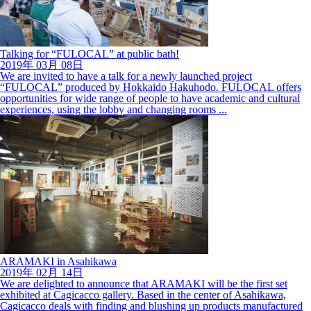
Talking for “FULOCAL” at public bath!
2019年
03月
08日
We are invited to have a talk for a newly launched project
“FULOCAL” produced by Hokkaido Hakuhodo. FULOCAL offers
opportunities for wide range of people to have academic and cultural
experiences, using the lobby and changing rooms ...
ARAMAKI in Asahikawa
2019年
02月
14日
We are delighted to announce that ARAMAKI will be the first set
exhibited at Cagicacco gallery. Based in the center of Asahikawa,
Cagicacco deals with finding and blushing up products manufactured
in rural areas through graphic design an...