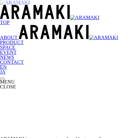
TOP
ABOUT
PRODUCT
SPACE
EVENT
NEWS
CONTACT
EN
JA
MENU
CLOSE
ARAMAKI is a new concept produced by two craftsmen