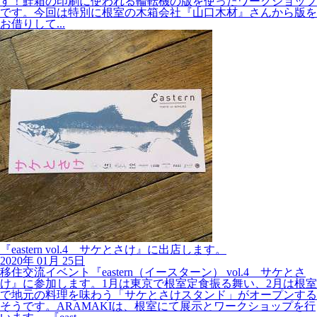
です。今回は特別に根室の木箱会社『山口木材』さんから版を
お借りして...
『eastern vol.4 サケとさけ』に出店します。
2020年
01月
25日
移住交流イベント『eastern（イースターン） vol.4 サケとさ
け』に参加します。1月は東京で根室定食振る舞い、2月は根室
で地元の料理を味わう「サケとさけスタンド」がオープンする
そうです。ARAMAKIは、根室にて展示とワークショップを行
います。 『east...