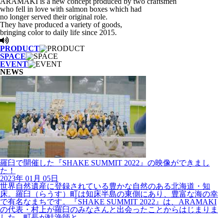
who fell in love with salmon boxes which had
no longer served their original role.
They have produced a variety of goods,
bringing color to daily life since 2015.
PRODUCT
SPACE
EVENT
NEWS
羅臼で開催した『SHAKE SUMMIT 2022』の映像ができまし
た！
2023年
01月
05日
世界自然遺産に登録されている豊かな自然のある北海道・知
床。羅臼（らうす）町は知床半島の東側にあり、豊富な海の幸
で有名なまちです。『SHAKE SUMMIT 2022』は、ARAMAKI
の代表・村上が羅臼のみなさんと出会ったことからはじまりま
した。町長が鮭漁師と...