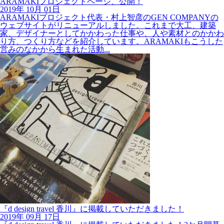
2019年
10月
01日
ARAMAKIプロジェクト代表・村上智彦のGEN COMPANYの
ウェブサイトがリニューアルしました。これまで大工、建築
家、デザイナーとしてかかわった仕事や、人や素材とのかかわ
り方、つくり方などを紹介しています。ARAMAKIもこうした
営みのなかから生まれた活動...
『d design travel 香川』に掲載していただきました！
2019年
09月
17日
『d design travel 香川』に掲載していただきました！2か月間暮