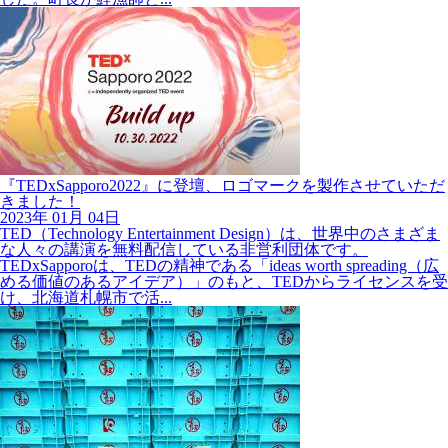
『TEDxSapporo2022』に登壇、ロゴマークを製作させていただ
きました！
2023年
01月
04日
TED（Technology Entertainment Design）は、世界中のさまざま
な人々の講演を無料配信している非営利団体です。
TEDxSapporoは、TEDの精神である「ideas worth spreading（広
める価値のあるアイデア）」のもと、TEDからライセンスを受
け、北海道札幌市で活...