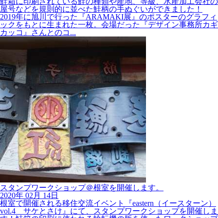
屋号などを規則的に並べた鮭柄の手ぬぐいができました！
2019年に旭川で行った『ARAMAKI展』のポスターのグラフィ
ックをもとに生まれた一枚。会場だった『デザイン事務所カギ
カッコ』さんとのコ...
スタンプワークショップ＠根室を開催します。
2020年
02月
14日
根室で開催される移住交流イベント『eastern（イースターン）
vol.4 サケとさけ』にて、スタンプワークショップを開催しま
す！鮭箱の印刷に使われる輪転機の版を使ったワークショップ