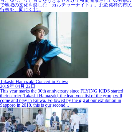
で地域の文化を楽しむ「カルチャーナイト」。北欧発祥の市民
行事を、同じく北...
Takashi Hamazaki Concert in Eniwa
2019年
04月
22日
This year marks the 30th anniversary since FLYING KIDS started
their carrier. Takashi Hamazaki, the lead vocalist of the group will
come and play in Eniwa. Followed by the gig at our exhibition in
Sapporo in 2018, this is our second...