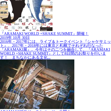
『ARAMAKI WORLD +SHAKE SUMMIT』開催！
2019年
10月
30日
2016年・2017年には、ライブ＆トークイベント『シャケサミッ
ト』、2017年・2018年には東京と札幌でそれぞれ行なった
『ARAMAKI展』。今年はその二つを融合して、『ARAMAKI
WORLD +SHAKE SUMMIT』として8日間のお祭りを行いま
す！ まちなかにある文化...
ARAMAKIプロジェクトページ、公開！