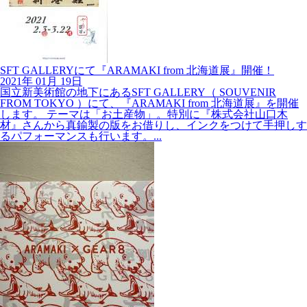
SFT GALLERYにて『ARAMAKI from 北海道展』開催！
2021年
01月
19日
国立新美術館の地下にあるSFT GALLERY（ SOUVENIR
FROM TOKYO ）にて、『ARAMAKI from 北海道展』を開催
します。 テーマは「お土産物」。特別に『株式会社山口木
材』さんから真鍮製の版をお借りし、インクをつけて手押しす
るパフォーマンスも行います。...