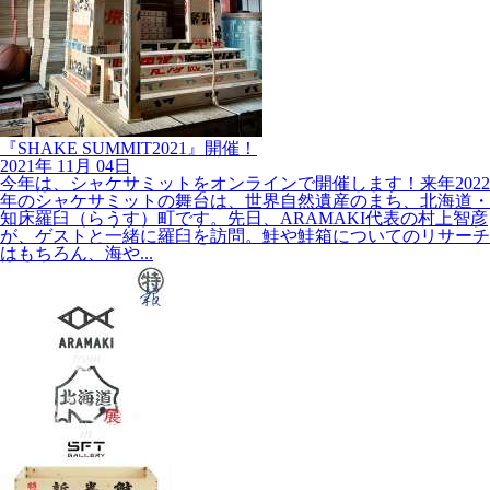
『SHAKE SUMMIT2021』開催！
2021年
11月
04日
今年は、シャケサミットをオンラインで開催します！来年2022
年のシャケサミットの舞台は、世界自然遺産のまち、北海道・
知床羅臼（らうす）町です。先日、ARAMAKI代表の村上智彦
が、ゲストと一緒に羅臼を訪問。鮭や鮭箱についてのリサーチ
はもちろん、海や...