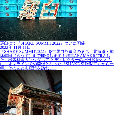
羅臼にて『SHAKE SUMMIT2022』ついに開催！
2022年
11月
11日
『SHAKE SUMMIT2022』を世界自然遺産のまち、北海道・知
床羅臼（らうす）町で開催します！昨年ARAMAKIに加入し
た、出張料理人ソウダルア とディレクターの坂田賢治ととも
に、オンラインでの開催となった『SHAKE SUMMIT』から一
年。そのあとも羅臼を訪れ、...