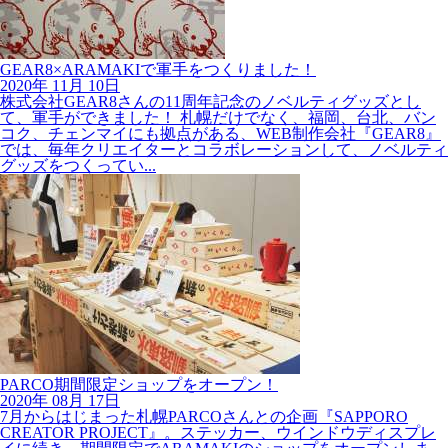
GEAR8×ARAMAKIで軍手をつくりました！
2020年
11月
10日
株式会社GEAR8さんの11周年記念のノベルティグッズとし
て、軍手ができました！ 札幌だけでなく、福岡、台北、バン
コク、チェンマイにも拠点がある、WEB制作会社『GEAR8』
では、毎年クリエイターとコラボレーションして、ノベルティ
グッズをつくってい...
PARCO期間限定ショップをオープン！
2020年
08月
17日
7月からはじまった札幌PARCOさんとの企画『SAPPORO
CREATOR PROJECT』。ステッカー、ウインドウディスプレ
イに続き、期間限定でARAMAKIのショップをオープンしま